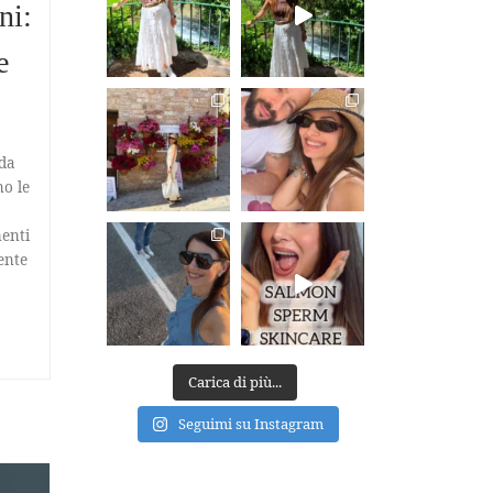
ni:
e
da
o le
enti
ente
Carica di più...
Seguimi su Instagram