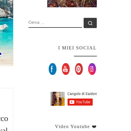
CERCA
Cerca …
I MIEI SOCIAL
Set Youtube Channel ID
cco
Video Youtube ❤️
val