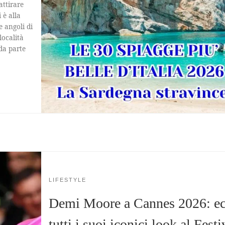
attirare
 è alla
e angoli di
ocalità
da parte
LIFESTYLE
Demi Moore a Cannes 2026: e
tutti i suoi iconici look al Festi