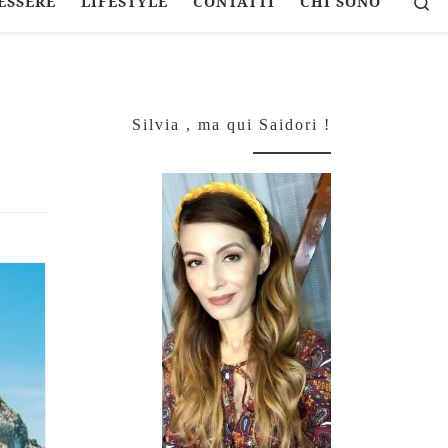
Se
ESSERE
LIFESTYLE
CONTATTI
CHI SONO
Silvia , ma qui Saidori !