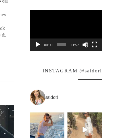
Video
nes
Player
ook
 di
00:00
11:57
INSTAGRAM @saidori
saidori