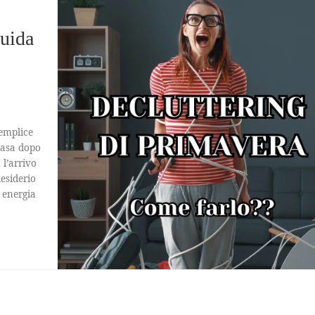
guida
semplice
casa dopo
 l’arrivo
esiderio
n energia