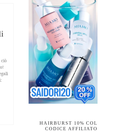
li
 ciò
to!
egali
:
HAIRBURST 10% COL
CODICE AFFILIATO