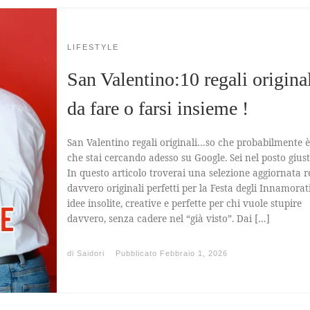
LIFESTYLE
San Valentino:10 regali origina
da fare o farsi insieme !
San Valentino regali originali…so che probabilmente è
che stai cercando adesso su Google. Sei nel posto gius
In questo articolo troverai una selezione aggiornata r
davvero originali perfetti per la Festa degli Innamorati
idee insolite, creative e perfette per chi vuole stupire
davvero, senza cadere nel “già visto”. Dai […]
di
Saidori
Pubblicato
Febbraio 1, 2026