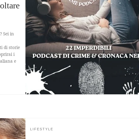
oltare
? Sei in
 di storie
oprirai i
taliana e
LIFESTYLE