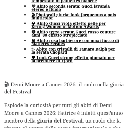
tempestato di paillettes bianche
💜 Abito seconda serata: Gucci lavanda
etereo e fluido
🎬 Photocall giuria: look Jacquemus a pois
multicolor
💎 Abito Gucci viola effetto pelle per
Kering Women in Motion Awards
🔴 Abito terza serata: Gucci rosso couture
anni ’80 effetto stropicciato
🎀 Abito rosa barbiecore con maxi fiocco di
Matières Fécales
✨ Abito con cristalli di Tamara Ralph per
la serata Chopard
🖤 Look Gucci strong effetto piumato per
la premiere di Fjord
🎬 Demi Moore a Cannes 2026: il ruolo nella giuria
del Festival
Esplode la curiosità per tutti gli abiti di Demi
Moore a Cannes 2026: l’attrice è infatti quest’anno
menbro della
giuria del Festival
, un ruolo che la