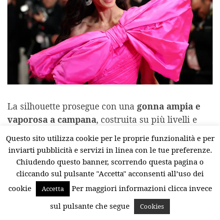
La silhouette prosegue con una
gonna ampia e
vaporosa a campana
, costruita su più livelli e
arricchita da inserti in tulle sfrangiato che
Questo sito utilizza cookie per le proprie funzionalità e per
spezzano la regolarità della forma. Questo
inviarti pubblicità e servizi in linea con le tue preferenze.
dettaglio aggiunge movimento e una texture
Chiudendo questo banner, scorrendo questa pagina o
volutamente irregolare, che rende il look ancora
cliccando sul pulsante "Accetta" acconsenti all’uso dei
più contemporaneo e meno prevedibile.
cookie
Per maggiori informazioni clicca invece
Accetta
sul pulsante che segue
Cookies
Il risultato è un
’estetica pienamente