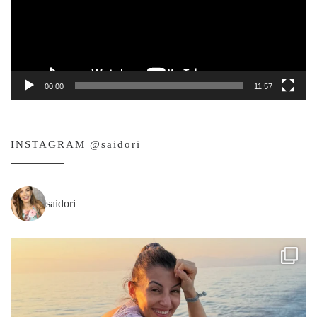
00:00
11:57
INSTAGRAM @saidori
saidori