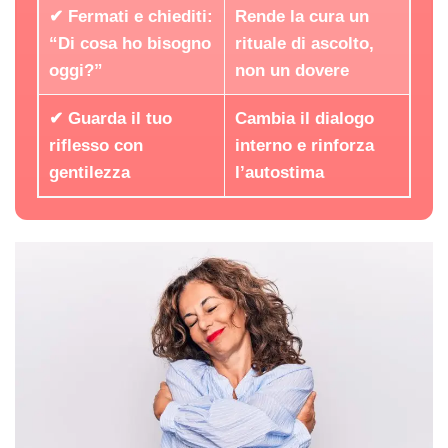
✔ Fermati e chiediti:
Rende la cura un
“Di cosa ho bisogno
rituale di ascolto,
oggi?”
non un dovere
✔ Guarda il tuo
Cambia il dialogo
riflesso con
interno e rinforza
gentilezza
l’autostima