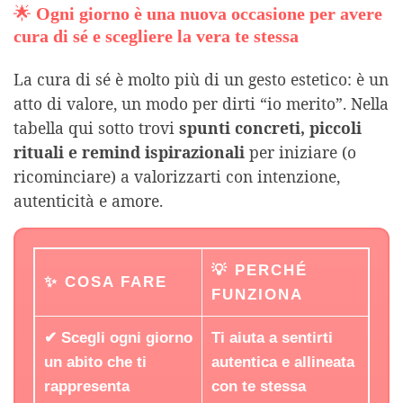
🌟
Ogni giorno è una nuova occasione per avere
cura di sé e scegliere la vera te stessa
La cura di sé è molto più di un gesto estetico: è un
atto di valore, un modo per dirti “io merito”. Nella
tabella qui sotto trovi
spunti concreti, piccoli
rituali e remind ispirazionali
per iniziare (o
ricominciare) a valorizzarti con intenzione,
autenticità e amore.
💡 PERCHÉ
✨ COSA FARE
FUNZIONA
✔ Scegli ogni giorno
Ti aiuta a sentirti
un abito che ti
autentica e allineata
rappresenta
con te stessa