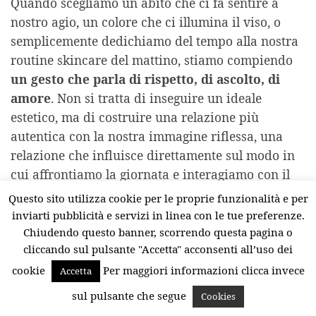
Quando scegliamo un abito che ci fa sentire a
nostro agio, un colore che ci illumina il viso, o
semplicemente dedichiamo del tempo alla nostra
routine skincare del mattino, stiamo compiendo
un gesto che parla di rispetto, di ascolto, di
amore
. Non si tratta di inseguire un ideale
estetico, ma di costruire una relazione più
autentica con la nostra immagine riflessa, una
relazione che influisce direttamente sul modo in
cui affrontiamo la giornata e interagiamo con il
mondo.
Questo sito utilizza cookie per le proprie funzionalità e per
inviarti pubblicità e servizi in linea con le tue preferenze.
La moda, infatti, è anche un linguaggio non
Chiudendo questo banner, scorrendo questa pagina o
verbale. Quando ci guardiamo allo specchio e ci
cliccando sul pulsante "Accetta" acconsenti all’uso dei
riconosciamo, ci sentiamo più sicure, più aperte,
cookie
Per maggiori informazioni clicca invece
Accetta
meno inclini al giudizio. Al contrario, se ci
sul pulsante che segue
Cookies
vediamo trascurate o disallineate da ciò che