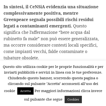
In sintesi, il CeNSiA evidenzia una situazione
complessivamente positiva, mentre
Greenpeace segnala possibili rischi residui
legati a contaminanti emergenti.
Questo
significa che l’affermazione “bere acqua dal
rubinetto fa male” non può essere generalizzata,
ma occorre considerare contesti locali specifici,
come impianti vecchi, falde contaminate o
tubature obsolete.
Questo sito utilizza cookie per le proprie funzionalità e per
Per il lettore, il messaggio è chiaro: nella maggior
inviarti pubblicità e servizi in linea con le tue preferenze.
parte delle zone italiane si può bere acqua dal
Chiudendo questo banner, scorrendo questa pagina o
rubinetto in sicurezza, ma prestare attenzione e
cliccando sul pulsante "Accetta" acconsenti all’uso dei
adottare buone pratiche rimane un atteggiamento
cookie
Per maggiori informazioni clicca invece
Accetta
prudente.
sul pulsante che segue
Cookies