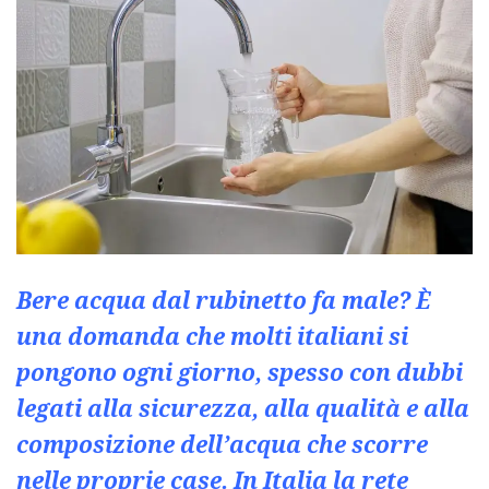
Bere acqua dal rubinetto fa male? È
una domanda che molti italiani si
pongono ogni giorno, spesso con dubbi
legati alla sicurezza, alla qualità e alla
composizione dell’acqua che scorre
nelle proprie case. In Italia la rete