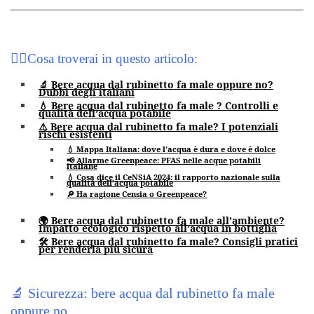
💁‍♀️
Cosa troverai in questo articolo:
🔬 Bere acqua dal rubinetto fa male oppure no?
Dubbi degli italiani
💧 Bere acqua dal rubinetto fa male ? Controlli e
qualità dell’acqua potabile
⚠️ Bere acqua dal rubinetto fa male? I potenziali
rischi esistenti
💧 Mappa Italiana: dove l’acqua è dura e dove è dolce
📢 Allarme Greenpeace: PFAS nelle acque potabili
italiane
💧 Cosa dice il CeNSiA 2024: il rapporto nazionale sulla
qualità dell’acqua potabile
🔎 Ha ragione Censia o Greenpeace?
🌍 Bere acqua dal rubinetto fa male all’ambiente?
Impatto ecologico rispetto all’acqua in bottiglia
🛠️ Bere acqua dal rubinetto fa male? Consigli pratici
per renderla più sicura
🔬 Sicurezza: bere acqua dal rubinetto fa male
oppure no