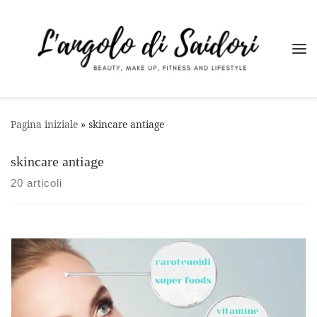
Passa al contenuto
Me
Pagina iniziale
»
skincare antiage
skincare antiage
20 articoli