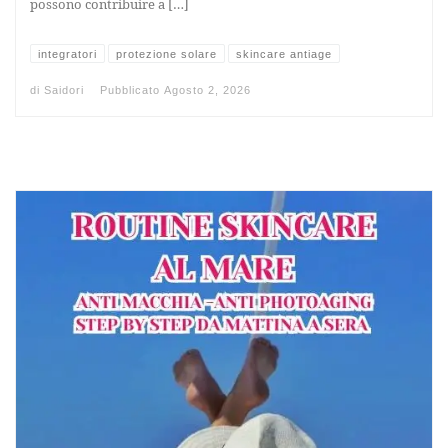
possono contribuire a […]
integratori
protezione solare
skincare antiage
di
Saidori
Pubblicato
Agosto 2, 2026