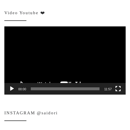
Video Youtube ❤️
Video
Player
00:00
11:57
INSTAGRAM @saidori