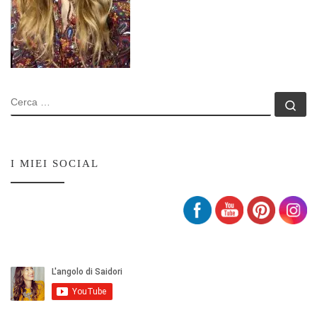
CERCA
Ce
Set Youtube Channel ID
I MIEI SOCIAL