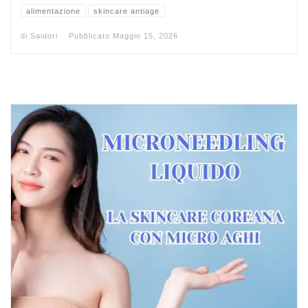
alimentazione
skincare antiage
di
Saidori
Pubblicato
Maggio 15, 2026