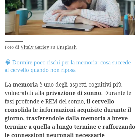
Foto di
Vitaly Gariev
su
Unsplash
🧠 Dormire poco rischi per la memoria: cosa succede
al cervello quando non riposa
La
memoria
è uno degli aspetti cognitivi più
vulnerabili alla
privazione di sonno
. Durante le
fasi profonde e REM del sonno,
il cervello
consolida le informazioni acquisite durante il
giorno, trasferendole dalla memoria a breve
termine a quella a lungo termine e rafforzando
le connessioni neuronali necessarie