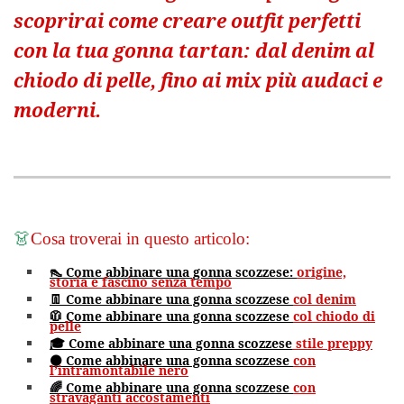
scoprirai come creare outfit perfetti
con la tua gonna tartan: dal denim al
chiodo di pelle, fino ai mix più audaci e
moderni.
👗
Cosa troverai in questo articolo:
👠 Come abbinare una gonna scozzese:
origine,
storia e fascino senza tempo
👖 Come abbinare una gonna scozzese
col denim
🧥 Come abbinare una gonna scozzese
col chiodo di
pelle
🎓 Come abbinare una gonna scozzese
stile preppy
⚫ Come abbinare una gonna scozzese
con
l’intramontabile nero
🌈 Come abbinare una gonna scozzese
con
stravaganti accostamenti