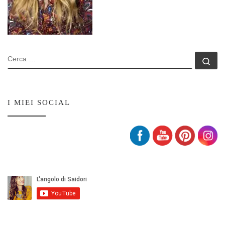
CERCA
Ce
Set Youtube Channel ID
I MIEI SOCIAL