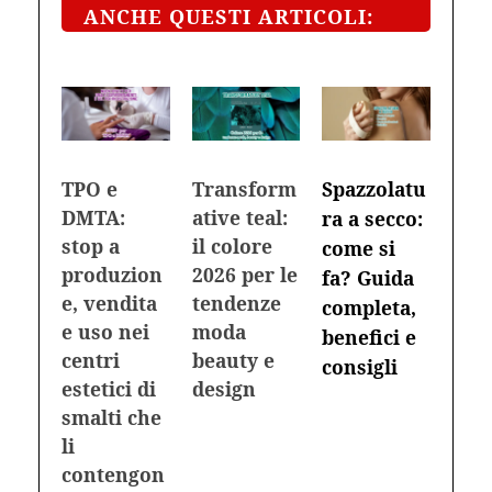
ANCHE QUESTI ARTICOLI:
TPO e
Transform
Spazzolatu
DMTA:
ative teal:
ra a secco:
stop a
il colore
come si
produzion
2026 per le
fa? Guida
e, vendita
tendenze
completa,
e uso nei
moda
benefici e
centri
beauty e
consigli
estetici di
design
smalti che
li
contengon