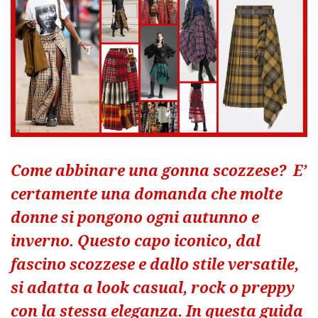
Come abbinare una gonna scozzese? E’
certamente una domanda che molte
donne si pongono ogni autunno e
inverno. Questo capo iconico, dal
fascino scozzese e dallo stile versatile,
si adatta a look casual, rock o preppy
con la stessa eleganza. In questa guida