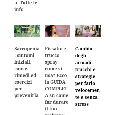
o. Tutte le
info
Sarcopenia
Fissatore
Cambio
: sintomi
trucco
degli
iniziali,
spray
armadi:
cause,
come si
trucchi e
rimedi ed
usa? Ecco
strategie
esercizi
la GUIDA
per farlo
per
COMPLET
velocemen
prevenirla
A su come
te e senza
far durare
stress
il tuo