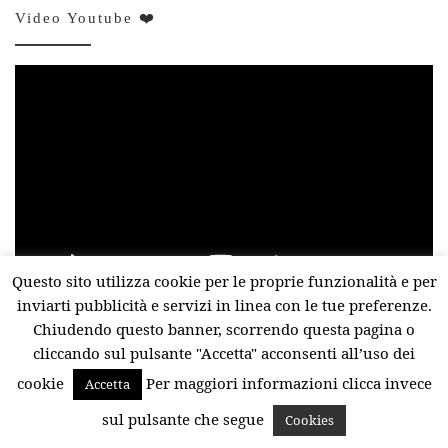
Video Youtube ❤️
Video
Player
Questo sito utilizza cookie per le proprie funzionalità e per
00:00
11:57
inviarti pubblicità e servizi in linea con le tue preferenze.
Chiudendo questo banner, scorrendo questa pagina o
cliccando sul pulsante "Accetta" acconsenti all’uso dei
INSTAGRAM @saidori
cookie
Per maggiori informazioni clicca invece
Accetta
sul pulsante che segue
Cookies
saidori