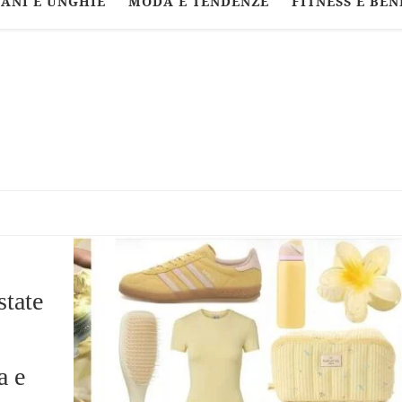
ANI E UNGHIE
MODA E TENDENZE
FITNESS E BEN
state
a e