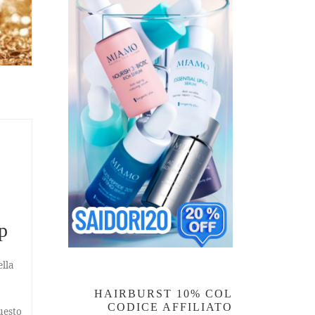
p
lla
HAIRBURST 10% COL
CODICE AFFILIATO
uesto