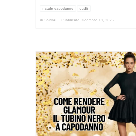
natale capodanno
outfit
di
Saidori
Pubblicato
Dicembre 19, 2025