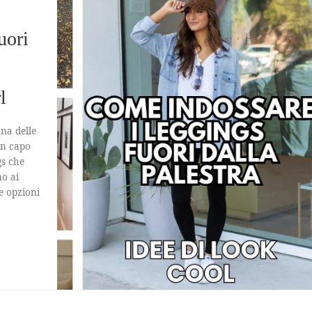
uori
l
una delle
un capo
gs che
no ai
le opzioni