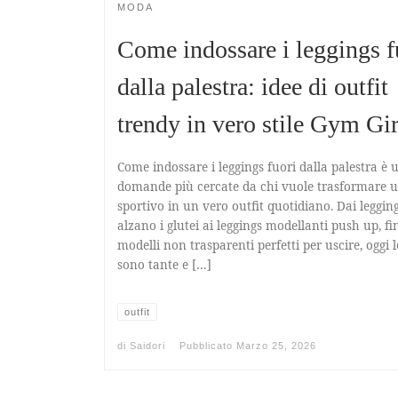
MODA
Come indossare i leggings f
dalla palestra: idee di outfit
trendy in vero stile Gym Gir
Come indossare i leggings fuori dalla palestra è 
domande più cercate da chi vuole trasformare 
sportivo in un vero outfit quotidiano. Dai leggin
alzano i glutei ai leggings modellanti push up, fi
modelli non trasparenti perfetti per uscire, oggi 
sono tante e […]
outfit
di
Saidori
Pubblicato
Marzo 25, 2026