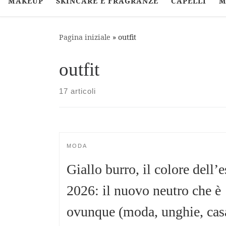
MAKEUP
SKINCARE E FRAGRANZE
CAPELLI
M
Pagina iniziale
»
outfit
outfit
17 articoli
MODA
Giallo burro, il colore dell’e
2026: il nuovo neutro che è
ovunque (moda, unghie, cas