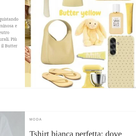
nquistando
uminosa e
eutro
rali. Più
 il Butter
MODA
Tshirt bianca perfetta: dove