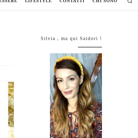
Se
ESSERE
LIFESTYLE
CONTATTI
CHI SONO
Silvia , ma qui Saidori !