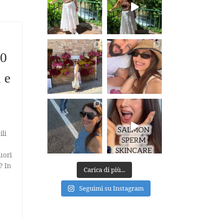
90
 e
o
li
uori
? In
Carica di più...
Seguimi su Instagram