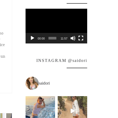
Video
Player
no
e
00:00
11:57
ice
 un
INSTAGRAM @saidori
saidori