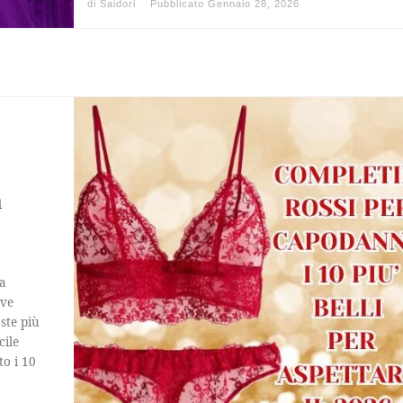
di
Saidori
Pubblicato
Gennaio 28, 2026
a
la
ove
ste più
cile
to i 10