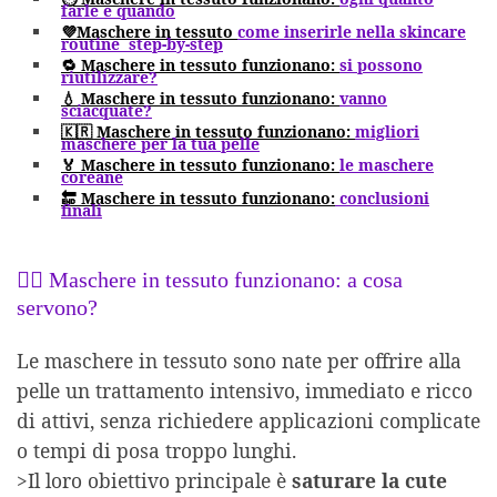
farle e quando
💜Maschere in tessuto
come inserirle nella skincare
routine step-by-step
🔁 Maschere in tessuto funzionano:
si possono
riutilizzare?
💧 Maschere in tessuto funzionano:
vanno
sciacquate?
🇰🇷 Maschere in tessuto funzionano:
migliori
maschere per la tua pelle
🏅 Maschere in tessuto funzionano:
le maschere
coreane
🔚 Maschere in tessuto funzionano:
conclusioni
finali
🧖‍♀️ Maschere in tessuto funzionano: a cosa
servono?
Le maschere in tessuto sono nate per offrire alla
pelle un trattamento intensivo, immediato e ricco
di attivi, senza richiedere applicazioni complicate
o tempi di posa troppo lunghi.
>Il loro obiettivo principale è
saturare la cute