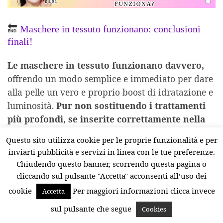
🔚
Maschere in tessuto funzionano: conclusioni
finali!
Le maschere in tessuto funzionano davvero,
offrendo un modo semplice e immediato per dare
alla pelle un vero e proprio boost di idratazione e
luminosità.
Pur non sostituendo i trattamenti
più profondi, se inserite correttamente nella
routine diventano un alleato prezioso,
capace
Questo sito utilizza cookie per le proprie funzionalità e per
di coccolare la pelle e valorizzare i risultati della
inviarti pubblicità e servizi in linea con le tue preferenze.
skincare settimanale. Con la giusta frequenza, il
Chiudendo questo banner, scorrendo questa pagina o
corretto ordine di applicazione e una scelta
cliccando sul pulsante "Accetta" acconsenti all’uso dei
oculata dei prodotti, le maschere in tessuto
cookie
Per maggiori informazioni clicca invece
Accetta
trasformano ogni momento di cura in un piccolo
sul pulsante che segue
Cookies
rituale di bellezza dal grande effetto.