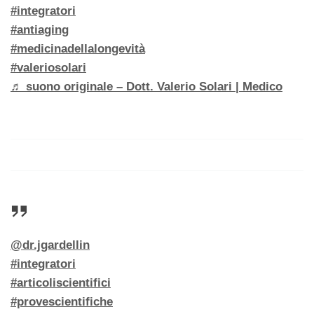
#integratori
#antiaging
#medicinadellalongevità
#valeriosolari
♬ suono originale – Dott. Valerio Solari | Medico
@dr.jgardellin
#integratori
#articoliscientifici
#provescientifiche