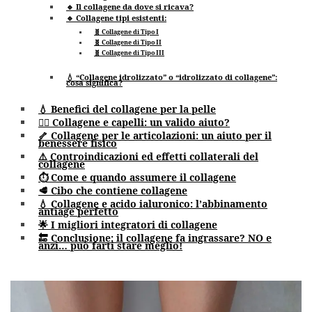
🔹 Il collagene da dove si ricava?
🔹 Collagene tipi esistenti:
🧬 Collagene di Tipo I
🧬 Collagene di Tipo II
🧬 Collagene di Tipo III
💧 “Collagene idrolizzato” o “idrolizzato di collagene”:
cosa significa?
💧 Benefici del collagene per la pelle
💇‍♀️ Collagene e capelli: un valido aiuto?
🦴 Collagene per le articolazioni: un aiuto per il
benessere fisico
⚠️ Controindicazioni ed effetti collaterali del
collagene
⏱️ Come e quando assumere il collagene
🥩 Cibo che contiene collagene
💧 Collagene e acido ialuronico: l’abbinamento
antiage perfetto
🌟 I migliori integratori di collagene
🔚 Conclusione: il collagene fa ingrassare? NO e
anzi… può farti stare meglio!