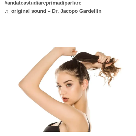
#andateastudiareprimadiparlare
♬ original sound – Dr. Jacopo Gardellin