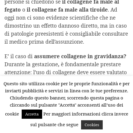
persone si chiedono se
il collagene fa male al
fegato
o
il collagene fa male alla tiroide
. Ad
oggi non ci sono evidenze scientifiche che ne
dimostrino un effetto dannoso diretto, ma in caso
di patologie preesistenti è consigliabile consultare
il medico prima dell’assunzione.
E’ il caso di
assumere collagene in gravidanza?
Durante la gestazione
,
è fondamentale prestare
attenzione: l’uso di collagene deve essere valutato
attentamente, caso per caso, considerando
Questo sito utilizza cookie per le proprie funzionalità e per
direttamente col ginecologo le
controindicazioni
inviarti pubblicità e servizi in linea con le tue preferenze.
del collagene in gravidanza
.
Chiudendo questo banner, scorrendo questa pagina o
cliccando sul pulsante "Accetta" acconsenti all’uso dei
Un altro aspetto spesso discusso riguarda il
cookie
Per maggiori informazioni clicca invece
Accetta
rapporto tra collagene e colesterolo
. In
sul pulsante che segue
Cookies
generale, gli
integratori di collagene
—