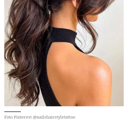
Foto Pinterest @nailshairstyletattoo