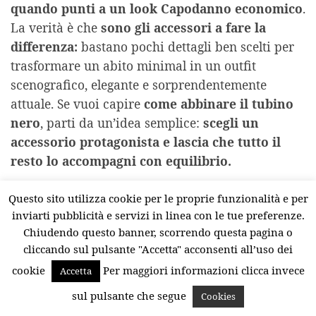
quando punti a un
look Capodanno economico
.
La verità è che
sono gli accessori a fare la
differenza:
bastano pochi dettagli ben scelti per
trasformare un abito minimal in un outfit
scenografico, elegante e sorprendentemente
attuale. Se vuoi capire
come abbinare il tubino
nero
, parti da un’idea semplice:
scegli un
accessorio protagonista e lascia che tutto il
resto lo accompagni con equilibrio.
La scelta degli accessori ti aiuterà a trasformare
Questo sito utilizza cookie per le proprie funzionalità e per
il tuo look: punta su dettagli luminosi e studia un
inviarti pubblicità e servizi in linea con le tue preferenze.
equilibrio tra eleganza e carattere. Gli accessori
Chiudendo questo banner, scorrendo questa pagina o
cliccando sul pulsante "Accetta" acconsenti all’uso dei
giusti non solo valorizzano la silhouette, ma
permettono anche di adattare l’outfit a diversi tipi
cookie
Per maggiori informazioni clicca invece
Accetta
di serata, che sia una cena elegante o un veglione
sul pulsante che segue
Cookies
più vivace.