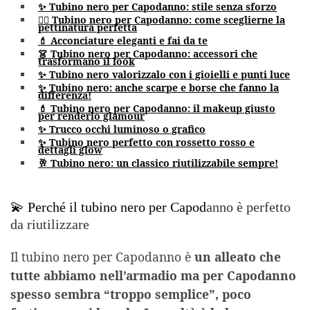
✨ Tubino nero per Capodanno: stile senza sforzo
💇‍♀️ Tubino nero per Capodanno: come sceglierne la
pettinatura perfetta
💄 Acconciature eleganti e fai da te
👗 Tubino nero per Capodanno: accessori che
trasformano il look
✨ Tubino nero valorizzalo con i gioielli e punti luce
✨ Tubino nero: anche scarpe e borse che fanno la
differenza!
💄 Tubino nero per Capodanno: il makeup giusto
per renderlo glamour
✨ Trucco occhi luminoso o grafico
✨ Tubino nero perfetto con rossetto rosso e
dettagli glow
🥂 Tubino nero: un classico riutilizzabile sempre!
💫 Perché il tubino nero per Capod
anno è perfetto
da riutilizzare
Il tubino nero per Capodanno è
un alleato che
tutte abbiamo nell’armadio ma per Capodanno
spesso sembra “troppo semplice”, poco