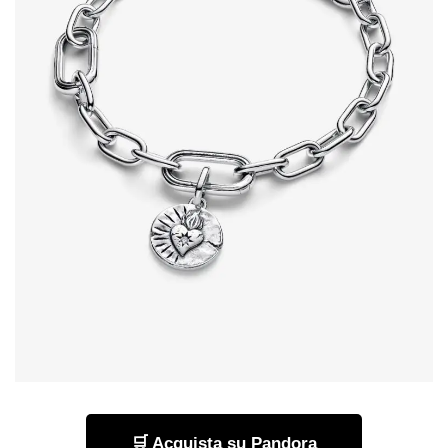
🛒 Acquista su Pandora