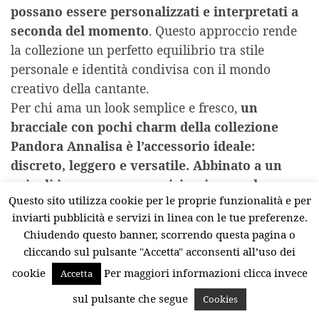
possano essere personalizzati e interpretati a
seconda del momento
. Questo approccio rende
la collezione un perfetto equilibrio tra stile
personale e identità condivisa con il mondo
creativo della cantante.
Per chi ama un look semplice e fresco,
un
bracciale con pochi charm della collezione
Pandora Annalisa è l’accessorio ideale:
discreto, leggero e versatile. Abbinato a un
paio di jeans e a una camicia, riesce a dare un
Questo sito utilizza cookie per le proprie funzionalità e per
tocco sofisticato senza risultare eccessivo.
inviarti pubblicità e servizi in linea con le tue preferenze.
Nei momenti più eleganti, invece, collane e
Chiudendo questo banner, scorrendo questa pagina o
anelli diventano protagonisti. Indossati
cliccando sul pulsante "Accetta" acconsenti all’uso dei
insieme, creano un effetto luminoso e
cookie
Per maggiori informazioni clicca invece
Accetta
raffinato
che si sposa alla perfezione con abiti da
sera o outfit da cerimonia. In questo senso, la
sul pulsante che segue
Cookies
collezione dimostra quanto i gioielli Pandora