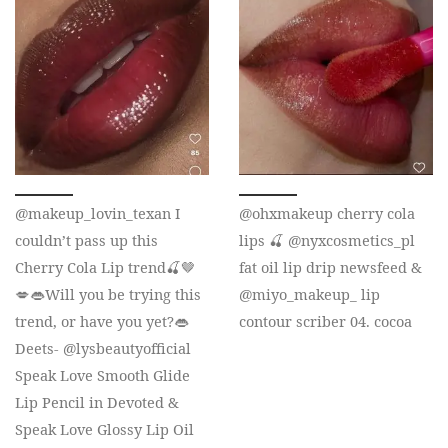
@makeup_lovin_texan I
@ohxmakeup cherry cola
couldn’t pass up this
lips 🍒 @nyxcosmetics_pl
Cherry Cola Lip trend🍒🤎
fat oil lip drip newsfeed &
💋👄Will you be trying this
@miyo_makeup_ lip
trend, or have you yet?👄
contour scriber 04. cocoa
Deets- @lysbeautyofficial
Speak Love Smooth Glide
Lip Pencil in Devoted &
Speak Love Glossy Lip Oil