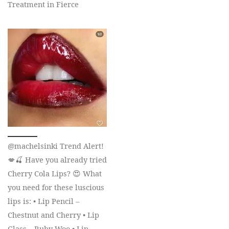
Treatment in Fierce
@machelsinki Trend Alert!
💋🍒 Have you already tried
Cherry Cola Lips? 😍 What
you need for these luscious
lips is: • Lip Pencil –
Chestnut and Cherry • Lip
Glass – Ruby Woo • Lip