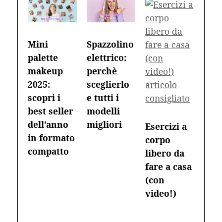
Mini
Spazzolino
palette
elettrico:
makeup
perchè
2025:
sceglierlo
scopri i
e tutti i
best seller
modelli
dell’anno
migliori
Esercizi a
in formato
corpo
compatto
libero da
fare a casa
(con
video!)