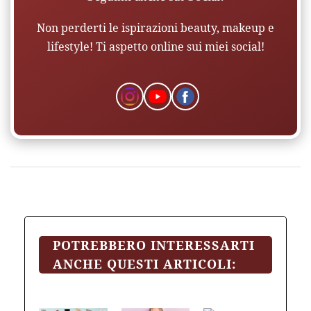
Non perderti le ispirazioni beauty, makeup e
lifestyle! Ti aspetto online sui miei social!
POTREBBERO INTERESSARTI
ANCHE QUESTI ARTICOLI: