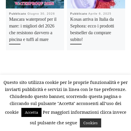
Pubblicato
Giugno 30, 2026
Pubblicato
Aprile 6, 2025
Mascara waterproof per il
Kosas arriva in Italia da
mare: i migliori del 2026
Sephora: ecco i prodotti
che resistono davvero a
bestseller da comprare
piscina e tuffi al mare
subito!
Questo sito utilizza cookie per le proprie funzionalità e per
inviarti pubblicità e servizi in linea con le tue preferenze.
Chiudendo questo banner, scorrendo questa pagina o
cliccando sul pulsante "Accetta" acconsenti all’uso dei
Lascia un commento
cookie
Per maggiori informazioni clicca invece
Accetta
Il tuo indirizzo email non sarà pubblicato.
I campi
sul pulsante che segue
Cookies
obbligatori sono contrassegnati
*