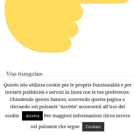
Viso triangolare
Questo sito utilizza cookie per le proprie funzionalità e per
I volti triangolari sono caratterizzati da una
inviarti pubblicità e servizi in linea con le tue preferenze.
fronte ampia, zigomi alti e mento affusolato. La
Chiudendo questo banner, scorrendo questa pagina o
metà inferiore del volto è notevolmente più stretta
cliccando sul pulsante "Accetta" acconsenti all’uso dei
della metà superiore. In questo caso
il blush
cookie
Per maggiori informazioni clicca invece
Accetta
andrebbe applicato sulla parte più ampia degli
sul pulsante che segue
Cookies
zigomi e sfumato fino a terminare nell’angolo