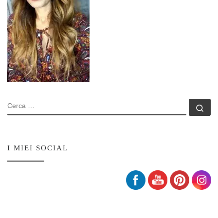
CERCA
Ce
Set Youtube Channel ID
I MIEI SOCIAL