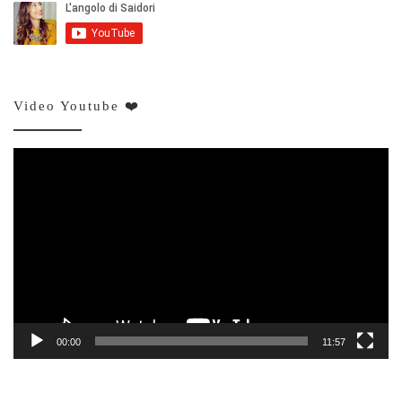
Video Youtube ❤️
Video
Player
00:00
11:57