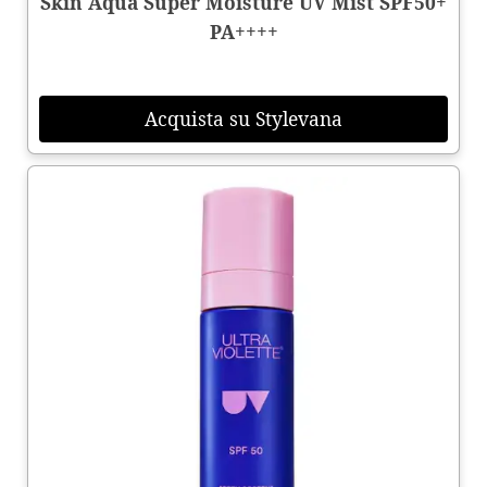
Skin Aqua Super Moisture UV Mist SPF50+
PA++++
Acquista su Stylevana