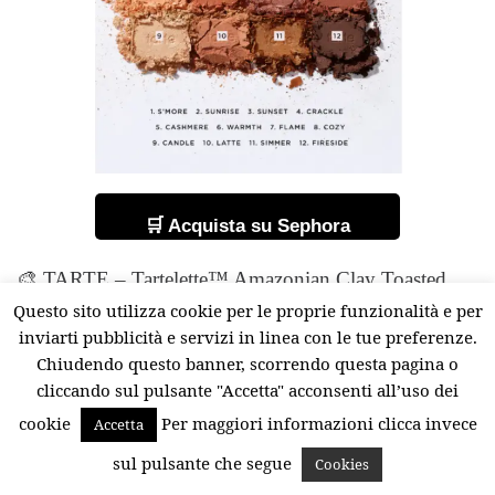
🛒 Acquista su Sephora
🎨 TARTE – Tartelette™ Amazonian Clay Toasted
Palette
Questo sito utilizza cookie per le proprie funzionalità e per
inviarti pubblicità e servizi in linea con le tue preferenze.
La
Tartelette™ Amazonian Clay Toasted Palette
Chiudendo questo banner, scorrendo questa pagina o
di TARTE è una palette cult con 12 tonalità calde
cliccando sul pulsante "Accetta" acconsenti all’uso dei
dai finish matt e iridescenti. Questa
palette occhi
cookie
Per maggiori informazioni clicca invece
Accetta
colori naturali
valorizza palpebra, incavo e rima
sul pulsante che segue
Cookies
ciliare, permettendo di creare look facili e