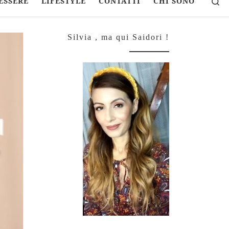
Se
ESSERE
LIFESTYLE
CONTATTI
CHI SONO
Silvia , ma qui Saidori !