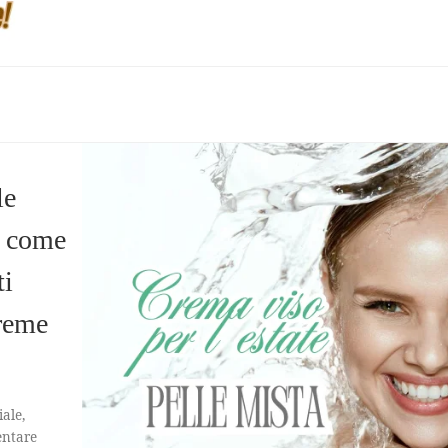
le
 e come
ti
Creme
iale,
entare