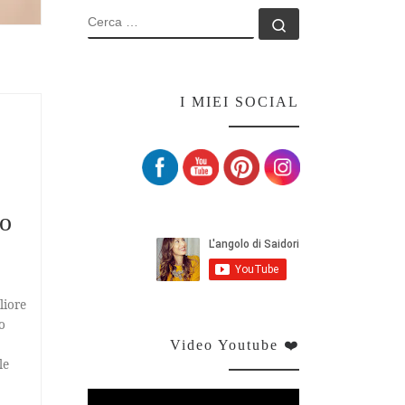
CERCA
Cerca …
I MIEI SOCIAL
Set Youtube Channel ID
lo
liore
o
Video Youtube ❤️
le
Video