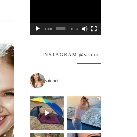
Player
00:00
11:57
INSTAGRAM @saidori
saidori