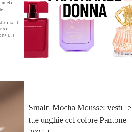
 lanci di
te
t’anno. Il
nno e
 che […]
Smalti Mocha Mousse: vesti le
tue unghie col colore Pantone