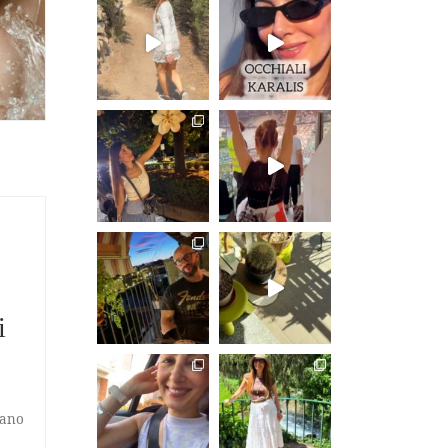
i
rano