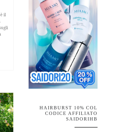
è il
n
sugli
à
HAIRBURST 10% COL
CODICE AFFILIATO
SAIDORIHB