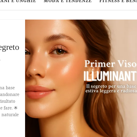
ANI E UNGHIE
MODA E TENDENZE
FITNESS E BEN
egreto
e
una base
bbandonare
risultato
e fare. 🌟
o naturale